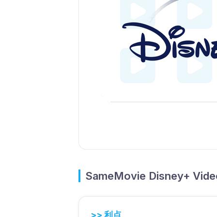
SameMovie Disney+ V
>> 利点